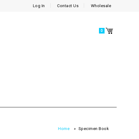
Log In
Contact Us
Wholesale
0
Home
»
Specimen Book