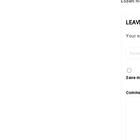
Eodem mod
LEAV
Your e
Save my
Comme