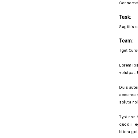
Consectet
Task:
Sagittis 
Team:
Tget Curs
Lorem ips
volutpat.
Duis autem
accumsan 
soluta no
Typi non 
quod ii l
littera g