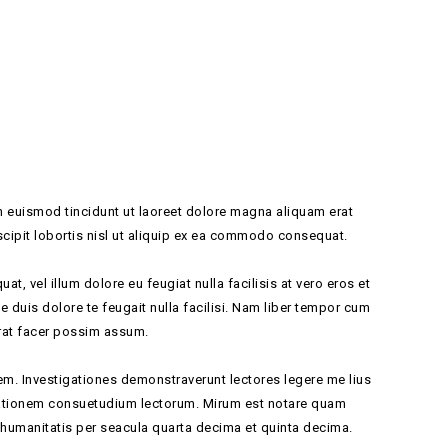
 euismod tincidunt ut laoreet dolore magna aliquam erat
scipit lobortis nisl ut aliquip ex ea commodo consequat.
at, vel illum dolore eu feugiat nulla facilisis at vero eros et
 duis dolore te feugait nulla facilisi. Nam liber tempor cum
rat facer possim assum.
atem. Investigationes demonstraverunt lectores legere me lius
utationem consuetudium lectorum. Mirum est notare quam
 humanitatis per seacula quarta decima et quinta decima.