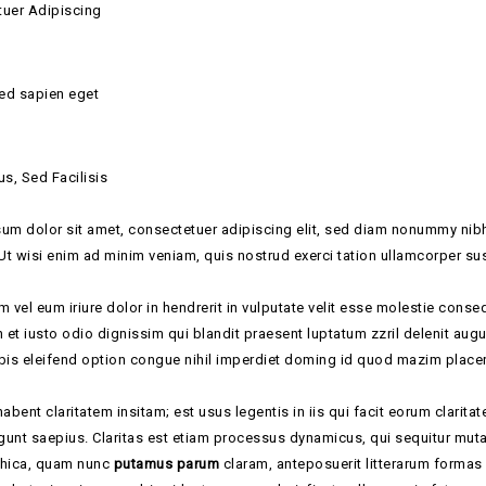
uer Adipiscing
sed sapien eget
us, Sed Facilisis
um dolor sit amet, consectetuer adipiscing elit, sed diam nonummy nibh
 Ut wisi enim ad minim veniam, quis nostrud exerci tation ullamcorper su
 vel eum iriure dolor in hendrerit in vulputate velit esse molestie consequ
et iusto odio dignissim qui blandit praesent luptatum zzril delenit augue
bis eleifend option congue nihil imperdiet doming id quod mazim place
habent claritatem insitam; est usus legentis in iis qui facit eorum clarit
egunt saepius. Claritas est etiam processus dynamicus, qui sequitur m
othica, quam nunc
putamus parum
claram, anteposuerit litterarum formas