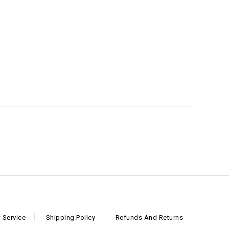
 Service
Shipping Policy
Refunds And Returns