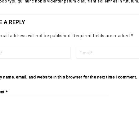
o typi, qui nunc nobis videntur parum clari, fiant sollemnes in futurum
E A REPLY
mail address will not be published.
Required fields are marked
*
 name, email, and website in this browser for the next time I comment.
nt
*